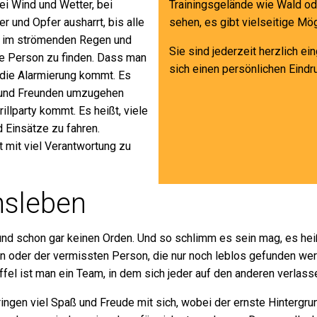
ei Wind und Wetter, bei
Trainingsgelände wie Wald ode
r und Opfer ausharrt, bis alle
sehen, es gibt vielseitige Mö
n im strömenden Regen und
Sie sind jederzeit herzlich e
te Person zu finden. Dass man
sich einen persönlichen Eindr
 die Alarmierung kommt. Es
e und Freunden umzugehen
llparty kommt. Es heißt, viele
 Einsätze zu fahren.
 mit viel Verantwortung zu
nsleben
nd schon gar keinen Orden. Und so schlimm es sein mag, es heißt
oder der vermissten Person, die nur noch leblos gefunden werde
el ist man ein Team, in dem sich jeder auf den anderen verlas
ingen viel Spaß und Freude mit sich, wobei der ernste Hintergru