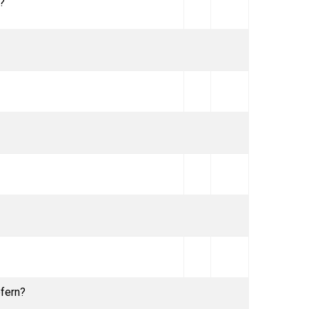
?
pfern?